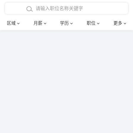
4000-5000元
本科
行政后勤
建筑装潢
确定
区域
月薪
学历
职位
更多
5000-8000元
硕士
销售岗位
教师
8000-12000元
博士
文员
护士
12000-20000元
财务会计
传单派发
其他
超市零售
促销导购
网络IT
保健按摩
快递员
前台接待
收银员
技术员/工程师
水电/机修
部门经理